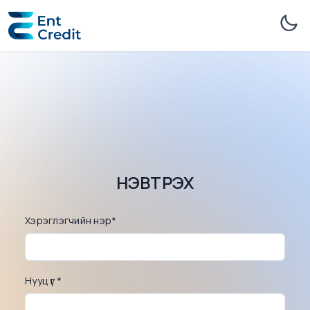
НЭВТРЭХ
Хэрэглэгчийн нэр
*
Нууц үг
*