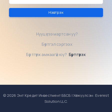
Нэвтрэх
Нууц үгээ мартсан уу?
Бүртгэл сэргээх
Бүртгүүлж амжаагүй юу?
Бүртгүүлэх
©
2026 Энт Кредит Инвестмент ББСБ | Хөгжүүлсэн:
Everest
Solution LLC
.